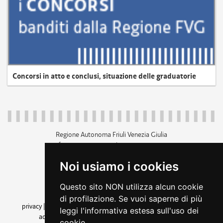
Concorsi in atto e conclusi, situazione delle graduatorie
Regione Autonoma Friuli Venezia Giulia
c.f. 80014930327; p.iva 00526040324
piazza Unità d'Italia 1 Trieste
Noi usiamo i cookies
+39 040 3771111
regione.friuliveneziagiulia@certregione.fvg.it
Questo sito NON utilizza alcun cookie
amministrazione trasparente
di profilazione. Se vuoi saperne di più
privacy
|
cookie
|
note legali
|
accessibilità
|
rss
|
dichiarazione di
leggi l'informativa estesa sull'uso dei
accessibilità
|
feedback
|
cambio preferenze cookie
cookie.