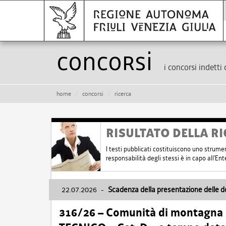
Concorsi
i concorsi indetti 
home
concorsi
ricerca
RISULTATO DELLA RI
I testi pubblicati costituiscono uno strume
responsabilità degli stessi è in capo all'E
22.07.2026
-
Scadenza della presentazione delle 
316/26 – Comunità di montagna