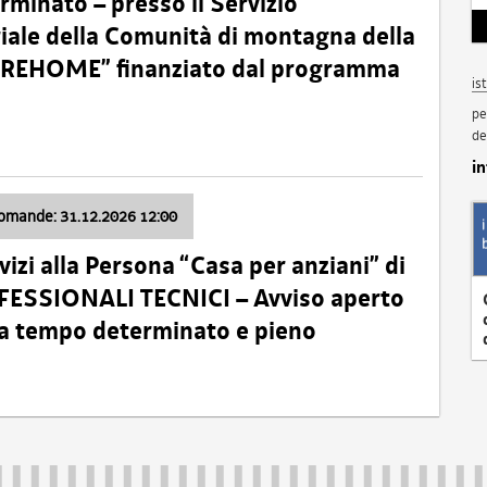
minato – presso il Servizio
oriale della Comunità di montagna della
o “REHOME” finanziato dal programma
is
pe
de
i
domande: 31.12.2026 12:00
izi alla Persona “Casa per anziani” di
ROFESSIONALI TECNICI – Avviso aperto
 a tempo determinato e pieno