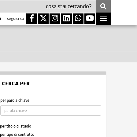
i
seguici su
Toggle
navigation
CERCA PER
per parola chiave
per titolo di studio
per tipo di contratto