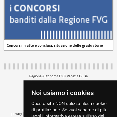
Concorsi in atto e conclusi, situazione delle graduatorie
Regione Autonoma Friuli Venezia Giulia
c.f. 80014930327; p.iva 00526040324
piazza Unità d'Italia 1 Trieste
Noi usiamo i cookies
+39 040 3771111
regione.friuliveneziagiulia@certregione.fvg.it
Questo sito NON utilizza alcun cookie
amministrazione trasparente
di profilazione. Se vuoi saperne di più
privacy
|
cookie
|
note legali
|
accessibilità
|
rss
|
dichiarazione di
leggi l'informativa estesa sull'uso dei