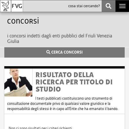
Togg
navi
Concorsi
i concorsi indetti dagli enti pubblici del Friuli Venezia
Giulia
CERCA CONCORSI
RISULTATO DELLA
RICERCA PER TITOLO DI
STUDIO
I testi pubblicati costituiscono uno strumento di
consultazione documentale privo di qualsiasi valore giuridico e la
responsabilità degli stessi è in capo all'Ente che ha emanato il bando.
Non ci sono risultati per i criteri richiesti.