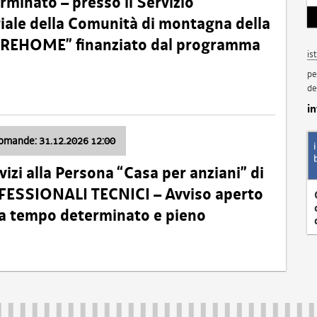
minato – presso il Servizio
oriale della Comunità di montagna della
o “REHOME” finanziato dal programma
is
pe
de
i
domande: 31.12.2026 12:00
izi alla Persona “Casa per anziani” di
ROFESSIONALI TECNICI – Avviso aperto
 a tempo determinato e pieno