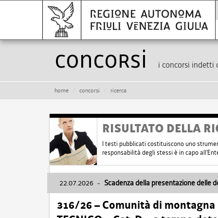
Concorsi
i concorsi indetti 
home
concorsi
ricerca
RISULTATO DELLA RI
I testi pubblicati costituiscono uno strume
responsabilità degli stessi è in capo all'E
22.07.2026
-
Scadenza della presentazione delle 
316/26 – Comunità di montagna