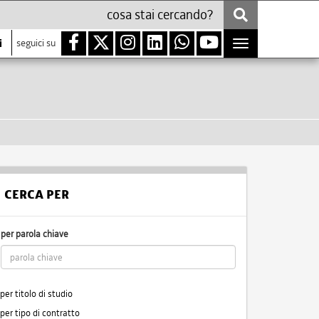
i
seguici su
Toggle
navigation
CERCA PER
per parola chiave
per titolo di studio
per tipo di contratto