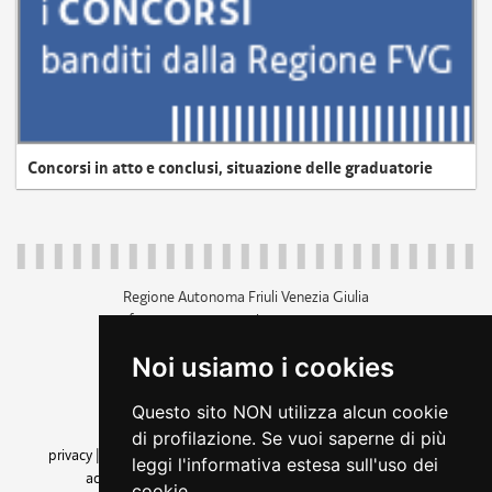
Concorsi in atto e conclusi, situazione delle graduatorie
Regione Autonoma Friuli Venezia Giulia
c.f. 80014930327; p.iva 00526040324
piazza Unità d'Italia 1 Trieste
Noi usiamo i cookies
+39 040 3771111
regione.friuliveneziagiulia@certregione.fvg.it
Questo sito NON utilizza alcun cookie
amministrazione trasparente
di profilazione. Se vuoi saperne di più
privacy
|
cookie
|
note legali
|
accessibilità
|
rss
|
dichiarazione di
leggi l'informativa estesa sull'uso dei
accessibilità
|
feedback
|
cambio preferenze cookie
cookie.