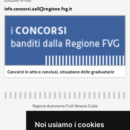
utilizzare l'e-mail
info.concorsi.aall@regione.fvg.it
Concorsi in atto e conclusi, situazione delle graduatorie
Regione Autonoma Friuli Venezia Giulia
c.f. 80014930327; p.iva 00526040324
piazza Unità d'Italia 1 Trieste
Noi usiamo i cookies
+39 040 3771111