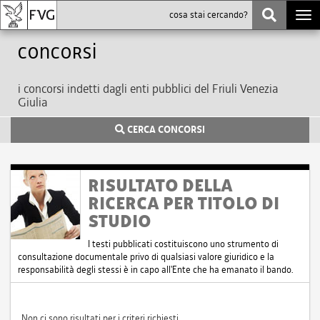
Togg
navi
Concorsi
i concorsi indetti dagli enti pubblici del Friuli Venezia
Giulia
CERCA CONCORSI
RISULTATO DELLA
RICERCA PER TITOLO DI
STUDIO
I testi pubblicati costituiscono uno strumento di
consultazione documentale privo di qualsiasi valore giuridico e la
responsabilità degli stessi è in capo all'Ente che ha emanato il bando.
Non ci sono risultati per i criteri richiesti.