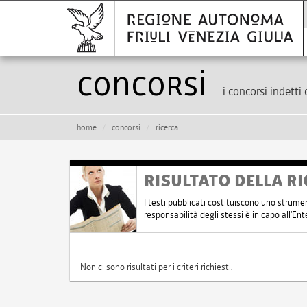
Concorsi
i concorsi indetti 
home
concorsi
ricerca
RISULTATO DELLA RI
I testi pubblicati costituiscono uno strume
responsabilità degli stessi è in capo all'E
Non ci sono risultati per i criteri richiesti.