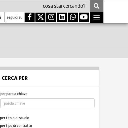
i
seguici su
Toggle
navigation
CERCA PER
per parola chiave
per titolo di studio
per tipo di contratto