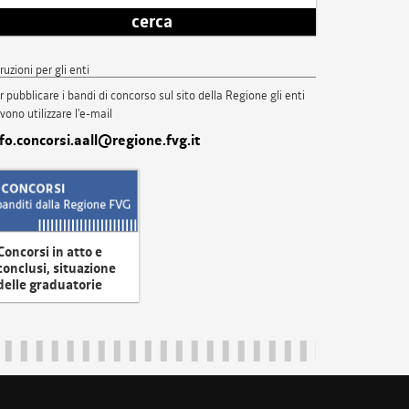
cerca
truzioni per gli enti
r pubblicare i bandi di concorso sul sito della Regione gli enti
vono utilizzare l'e-mail
nfo.concorsi.aall@regione.fvg.it
Concorsi in atto e
conclusi, situazione
delle graduatorie
uliveneziagiulia@certregione.fvg.it