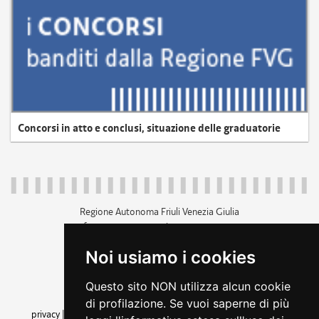
Concorsi in atto e conclusi, situazione delle graduatorie
Regione Autonoma Friuli Venezia Giulia
c.f. 80014930327; p.iva 00526040324
piazza Unità d'Italia 1 Trieste
Noi usiamo i cookies
+39 040 3771111
regione.friuliveneziagiulia@certregione.fvg.it
Questo sito NON utilizza alcun cookie
amministrazione trasparente
di profilazione. Se vuoi saperne di più
privacy
|
cookie
|
note legali
|
accessibilità
|
rss
|
dichiarazione di