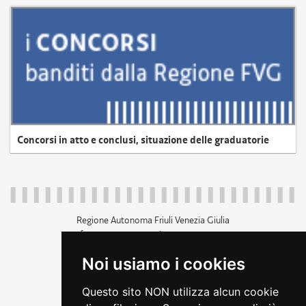
Concorsi in atto e conclusi, situazione delle graduatorie
Regione Autonoma Friuli Venezia Giulia
c.f. 80014930327; p.iva 00526040324
piazza Unità d'Italia 1 Trieste
Noi usiamo i cookies
+39 040 3771111
regione.friuliveneziagiulia@certregione.fvg.it
Questo sito NON utilizza alcun cookie
amministrazione trasparente