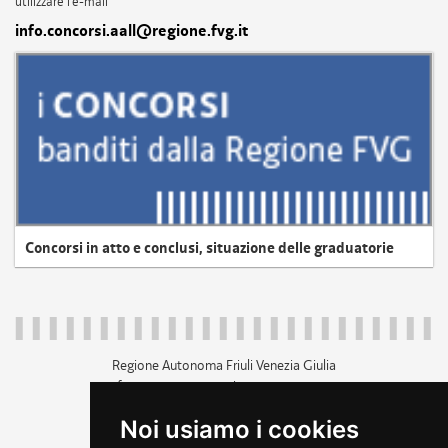
utilizzare l'e-mail
info.concorsi.aall@regione.fvg.it
Concorsi in atto e conclusi, situazione delle graduatorie
Regione Autonoma Friuli Venezia Giulia
c.f. 80014930327; p.iva 00526040324
piazza Unità d'Italia 1 Trieste
Noi usiamo i cookies
+39 040 3771111