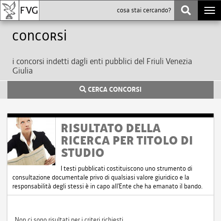
Togg
navi
Concorsi
i concorsi indetti dagli enti pubblici del Friuli Venezia
Giulia
CERCA CONCORSI
RISULTATO DELLA
RICERCA PER TITOLO DI
STUDIO
I testi pubblicati costituiscono uno strumento di
consultazione documentale privo di qualsiasi valore giuridico e la
responsabilità degli stessi è in capo all'Ente che ha emanato il bando.
Non ci sono risultati per i criteri richiesti.