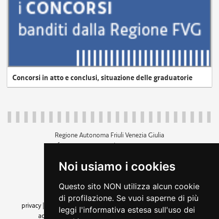
Concorsi in atto e conclusi, situazione delle graduatorie
Regione Autonoma Friuli Venezia Giulia
c.f. 80014930327; p.iva 00526040324
piazza Unità d'Italia 1 Trieste
Noi usiamo i cookies
+39 040 3771111
regione.friuliveneziagiulia@certregione.fvg.it
Questo sito NON utilizza alcun cookie
amministrazione trasparente
di profilazione. Se vuoi saperne di più
privacy
|
cookie
|
note legali
|
accessibilità
|
rss
|
dichiarazione di
leggi l'informativa estesa sull'uso dei
accessibilità
|
feedback
|
cambio preferenze cookie