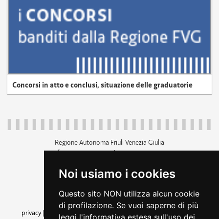
Concorsi in atto e conclusi, situazione delle graduatorie
Regione Autonoma Friuli Venezia Giulia
c.f. 80014930327; p.iva 00526040324
piazza Unità d'Italia 1 Trieste
Noi usiamo i cookies
+39 040 3771111
regione.friuliveneziagiulia@certregione.fvg.it
Questo sito NON utilizza alcun cookie
amministrazione trasparente
di profilazione. Se vuoi saperne di più
privacy
|
cookie
|
note legali
|
accessibilità
|
rss
|
dichiarazione di
leggi l'informativa estesa sull'uso dei