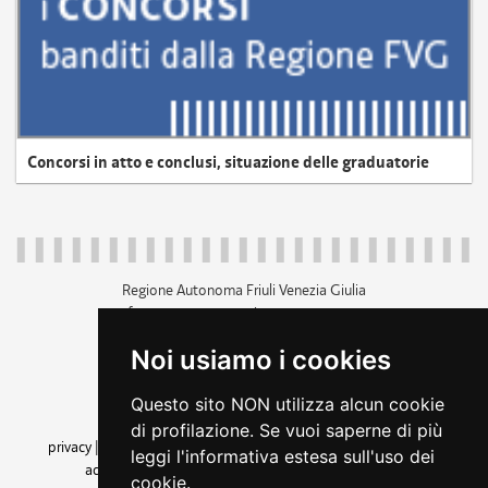
Concorsi in atto e conclusi, situazione delle graduatorie
Regione Autonoma Friuli Venezia Giulia
c.f. 80014930327; p.iva 00526040324
piazza Unità d'Italia 1 Trieste
Noi usiamo i cookies
+39 040 3771111
regione.friuliveneziagiulia@certregione.fvg.it
Questo sito NON utilizza alcun cookie
amministrazione trasparente
di profilazione. Se vuoi saperne di più
privacy
|
cookie
|
note legali
|
accessibilità
|
rss
|
dichiarazione di
leggi l'informativa estesa sull'uso dei
accessibilità
|
feedback
|
cambio preferenze cookie
cookie.