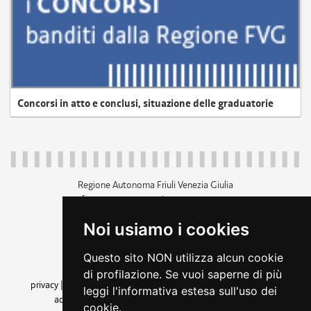
Concorsi in atto e conclusi, situazione delle graduatorie
Regione Autonoma Friuli Venezia Giulia
c.f. 80014930327; p.iva 00526040324
piazza Unità d'Italia 1 Trieste
Noi usiamo i cookies
+39 040 3771111
regione.friuliveneziagiulia@certregione.fvg.it
Questo sito NON utilizza alcun cookie
amministrazione trasparente
di profilazione. Se vuoi saperne di più
privacy
|
cookie
|
note legali
|
accessibilità
|
rss
|
dichiarazione di
leggi l'informativa estesa sull'uso dei
accessibilità
|
feedback
|
cambio preferenze cookie
cookie.