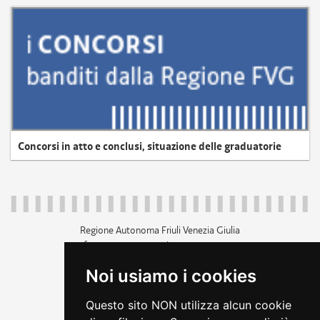
Concorsi in atto e conclusi, situazione delle graduatorie
Regione Autonoma Friuli Venezia Giulia
c.f. 80014930327; p.iva 00526040324
piazza Unità d'Italia 1 Trieste
Noi usiamo i cookies
+39 040 3771111
regione.friuliveneziagiulia@certregione.fvg.it
Questo sito NON utilizza alcun cookie
amministrazione trasparente