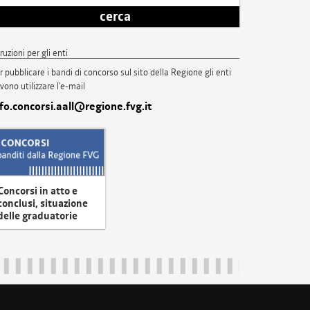
cerca
truzioni per gli enti
r pubblicare i bandi di concorso sul sito della Regione gli enti
vono utilizzare l'e-mail
nfo.concorsi.aall@regione.fvg.it
Concorsi in atto e
conclusi, situazione
delle graduatorie
uliveneziagiulia@certregione.fvg.it