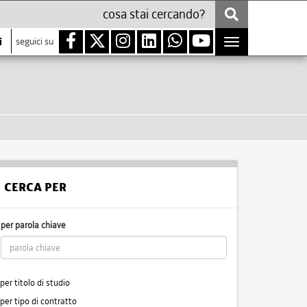
i
seguici su
Toggle
navigation
CERCA PER
per parola chiave
per titolo di studio
per tipo di contratto