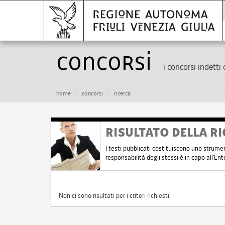
Concorsi
i concorsi indetti 
home
concorsi
ricerca
RISULTATO DELLA RI
I testi pubblicati costituiscono uno strume
responsabilità degli stessi è in capo all'E
Non ci sono risultati per i criteri richiesti.