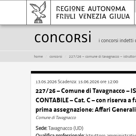
Concorsi
i concorsi indetti 
home
concorsi
227/26 – comune di tavagnacco – istruttore amministrativo cont
13.05.2026
Scadenza:
15.06.2026 ore 12:00
227/26 – Comune di Tavagnacco 
CONTABILE – Cat. C – con riserva a fa
prima assegnazione: Affari Generali
Comune di Tavagnacco
Sede:
Tavagnacco (UD)
Qualifica professionale:
Istruttore amministrativ