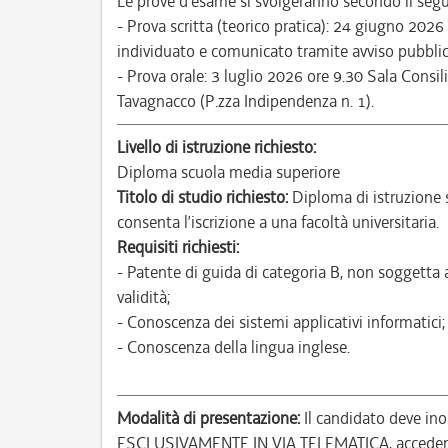
Le prove d’esame si svolgeranno secondo il segu
- Prova scritta (teorico pratica): 24 giugno 202
individuato e comunicato tramite avviso pubblic
- Prova orale: 3 luglio 2026 ore 9.30 Sala Consili
Tavagnacco (P.zza Indipendenza n. 1).
Livello di istruzione richiesto:
Diploma scuola media superiore
Titolo di studio richiesto:
Diploma di istruzione 
consenta l’iscrizione a una facoltà universitaria.
Requisiti richiesti:
- Patente di guida di categoria B, non soggetta 
validità;
- Conoscenza dei sistemi applicativi informatici;
- Conoscenza della lingua inglese.
Modalità di presentazione:
Il candidato deve ino
ESCLUSIVAMENTE IN VIA TELEMATICA, accedendo