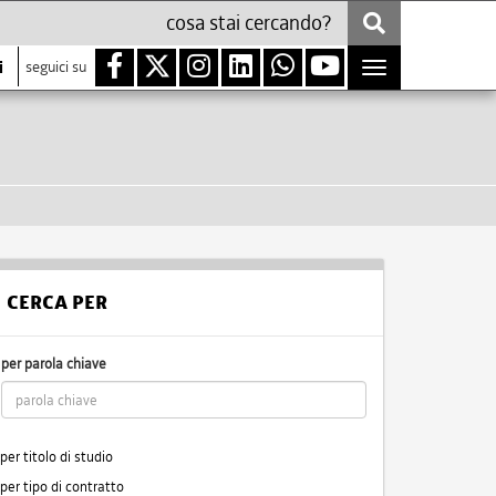
i
seguici su
Toggle
navigation
CERCA PER
per parola chiave
per titolo di studio
per tipo di contratto