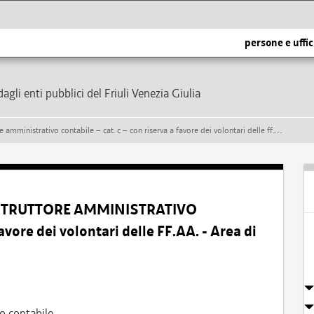
persone e uffic
dagli enti pubblici del Friuli Venezia Giulia
abile – cat. c – con riserva a favore dei volontari delle ff.aa. - area di prima assegnazione: affari generali
– ISTRUTTORE AMMINISTRATIVO
vore dei volontari delle FF.AA. - Area di
o contabile