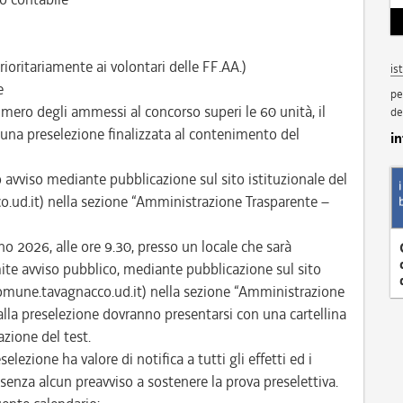
rioritariamente ai volontari delle FF.AA.)
is
e
pe
mero degli ammessi al concorso superi le 60 unità, il
de
e una preselezione finalizzata al contenimento del
i
to avviso mediante pubblicazione sul sito istituzionale del
d.it) nella sezione “Amministrazione Trasparente –
no 2026, alle ore 9.30, presso un locale che sarà
te avviso pubblico, mediante pubblicazione sul sito
omune.tavagnacco.ud.it) nella sezione “Amministrazione
alla preselezione dovranno presentarsi con una cartellina
zione del test.
selezione ha valore di notifica a tutti gli effetti ed i
enza alcun preavviso a sostenere la prova preselettiva.