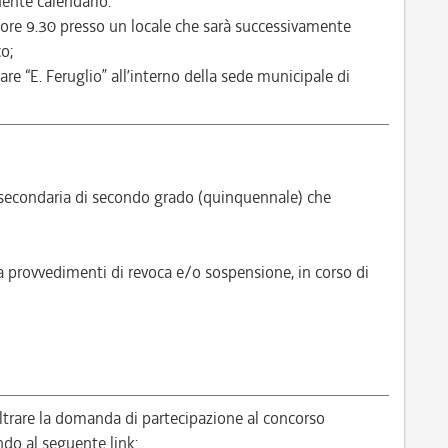
ente calendario:
6 ore 9.30 presso un locale che sarà successivamente
o;
are “E. Feruglio” all’interno della sede municipale di
secondaria di secondo grado (quinquennale) che
a provvedimenti di revoca e/o sospensione, in corso di
ltrare la domanda di partecipazione al concorso
 al seguente link: