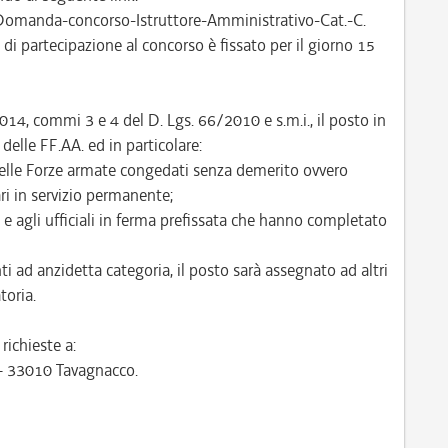
Domanda-concorso-Istruttore-Amministrativo-Cat.-C.
di partecipazione al concorso è fissato per il giorno 15
1014, commi 3 e 4 del D. Lgs. 66/2010 e s.m.i., il posto in
delle FF.AA. ed in particolare:
 delle Forze armate congedati senza demerito ovvero
ri in servizio permanente;
 e agli ufficiali in ferma prefissata che hanno completato
i ad anzidetta categoria, il posto sarà assegnato ad altri
toria.
ichieste a:
 – 33010 Tavagnacco.