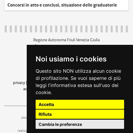
Concorsi in atto e conclusi, situazione delle graduatorie
Regione Autonoma Friuli Venezia Giulia
c.f. 80014930327; p.iva 00526040324
piazza Unità d'Italia 1 Trieste
Noi usiamo i cookies
+39 040 3771111
regione.friuliveneziagiulia@certregione.fvg.it
Questo sito NON utilizza alcun cookie
amministrazione trasparente
di profilazione. Se vuoi saperne di più
privacy
|
cookie
|
note legali
|
accessibilità
|
rss
|
dichiarazione di
leggi l'informativa estesa sull'uso dei
accessibilità
|
feedback
|
cambio preferenze cookie
cookie.
seguici su
Accetta
Rifiuta
ufficio stampa e comunicazione
sito a cura dell'
Cambia le preferenze
realizzazione
web design