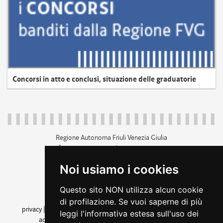
Concorsi in atto e conclusi, situazione delle graduatorie
Regione Autonoma Friuli Venezia Giulia
c.f. 80014930327; p.iva 00526040324
piazza Unità d'Italia 1 Trieste
Noi usiamo i cookies
+39 040 3771111
regione.friuliveneziagiulia@certregione.fvg.it
Questo sito NON utilizza alcun cookie
amministrazione trasparente
di profilazione. Se vuoi saperne di più
privacy
|
cookie
|
note legali
|
accessibilità
|
rss
|
dichiarazione di
leggi l'informativa estesa sull'uso dei
accessibilità
|
feedback
|
cambio preferenze cookie