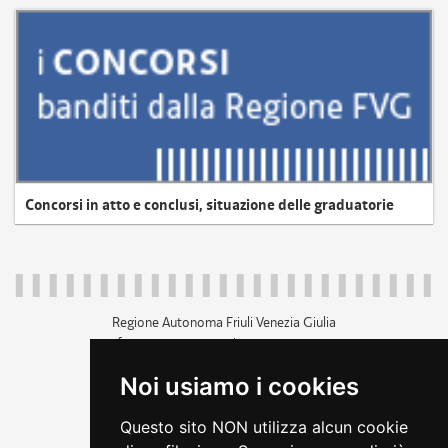
Concorsi in atto e conclusi, situazione delle graduatorie
Regione Autonoma Friuli Venezia Giulia
c.f. 80014930327; p.iva 00526040324
piazza Unità d'Italia 1 Trieste
Noi usiamo i cookies
+39 040 3771111
regione.friuliveneziagiulia@certregione.fvg.it
Questo sito NON utilizza alcun cookie
amministrazione trasparente