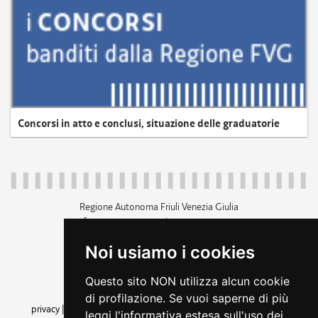
Concorsi in atto e conclusi, situazione delle graduatorie
Regione Autonoma Friuli Venezia Giulia
c.f. 80014930327; p.iva 00526040324
piazza Unità d'Italia 1 Trieste
Noi usiamo i cookies
+39 040 3771111
regione.friuliveneziagiulia@certregione.fvg.it
Questo sito NON utilizza alcun cookie
amministrazione trasparente
di profilazione. Se vuoi saperne di più
privacy
|
cookie
|
note legali
|
accessibilità
|
rss
|
dichiarazione di
leggi l'informativa estesa sull'uso dei