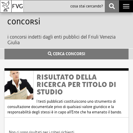
Togg
navi
Concorsi
i concorsi indetti dagli enti pubblici del Friuli Venezia
Giulia
CERCA CONCORSI
RISULTATO DELLA
RICERCA PER TITOLO DI
STUDIO
I testi pubblicati costituiscono uno strumento di
consultazione documentale privo di qualsiasi valore giuridico e la
responsabilità degli stessi è in capo all'Ente che ha emanato il bando.
Non ci sono risultati per i criteri richiesti.