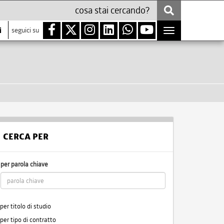
i
seguici su
Toggle
navigation
CERCA PER
per parola chiave
per titolo di studio
per tipo di contratto