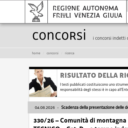
Concorsi
i concorsi indetti 
home
concorsi
ricerca
RISULTATO DELLA RI
I testi pubblicati costituiscono uno strume
responsabilità degli stessi è in capo all'E
04.08.2026
-
Scadenza della presentazione delle 
330/26 – Comunità di montagna