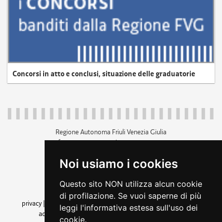
Concorsi in atto e conclusi, situazione delle graduatorie
Regione Autonoma Friuli Venezia Giulia
c.f. 80014930327; p.iva 00526040324
piazza Unità d'Italia 1 Trieste
Noi usiamo i cookies
+39 040 3771111
regione.friuliveneziagiulia@certregione.fvg.it
Questo sito NON utilizza alcun cookie
amministrazione trasparente
di profilazione. Se vuoi saperne di più
privacy
|
cookie
|
note legali
|
accessibilità
|
rss
|
dichiarazione di
leggi l'informativa estesa sull'uso dei
accessibilità
|
feedback
|
cambio preferenze cookie
cookie.