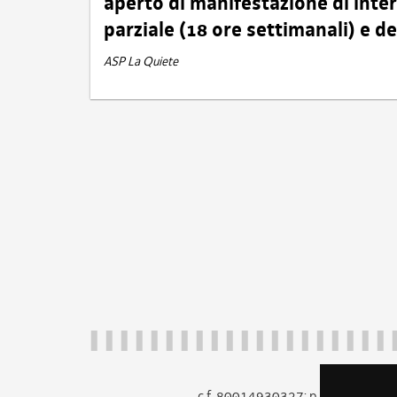
aperto di manifestazione di int
parziale (18 ore settimanali) e 
ASP La Quiete
c.f. 80014930327; p.iva 005260