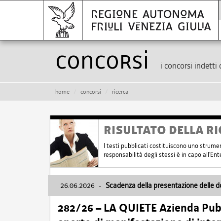
Concorsi
i concorsi indetti 
home
concorsi
ricerca
RISULTATO DELLA RI
I testi pubblicati costituiscono uno strume
responsabilità degli stessi è in capo all'E
26.06.2026
-
Scadenza della presentazione delle 
282/26 – LA QUIETE Azienda Pubbl