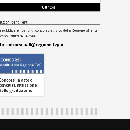
cerca
truzioni per gli enti
r pubblicare i bandi di concorso sul sito della Regione gli enti
vono utilizzare l'e-mail
nfo.concorsi.aall@regione.fvg.it
Concorsi in atto e
conclusi, situazione
delle graduatorie
uliveneziagiulia@certregione.fvg.it