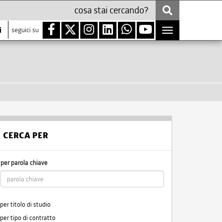
i
seguici su
Toggle
navigation
CERCA PER
per parola chiave
per titolo di studio
per tipo di contratto