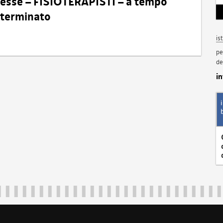
eresse – FISIOTERAPISTI – a tempo
determinato
is
pe
de
i
Regione Autonoma Friuli Venezia Giulia
40324
|
piazza Unità d'Italia 1 Trieste
|
+39 040 3771111
|
regione.fri