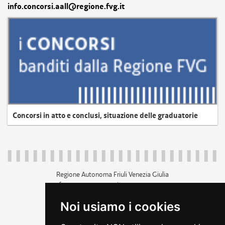
info.concorsi.aall@regione.fvg.it
Concorsi in atto e conclusi, situazione delle graduatorie
Regione Autonoma Friuli Venezia Giulia
c.f. 80014930327; p.iva 00526040324
piazza Unità d'Italia 1 Trieste
Noi usiamo i cookies
+39 040 3771111
regione.friuliveneziagiulia@certregione.fvg.it