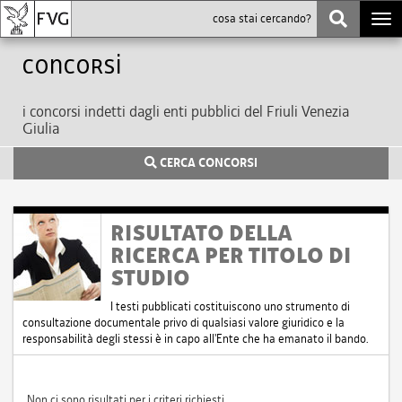
Togg
navi
Concorsi
i concorsi indetti dagli enti pubblici del Friuli Venezia
Giulia
CERCA CONCORSI
RISULTATO DELLA
RICERCA PER TITOLO DI
STUDIO
I testi pubblicati costituiscono uno strumento di
consultazione documentale privo di qualsiasi valore giuridico e la
responsabilità degli stessi è in capo all'Ente che ha emanato il bando.
Non ci sono risultati per i criteri richiesti.