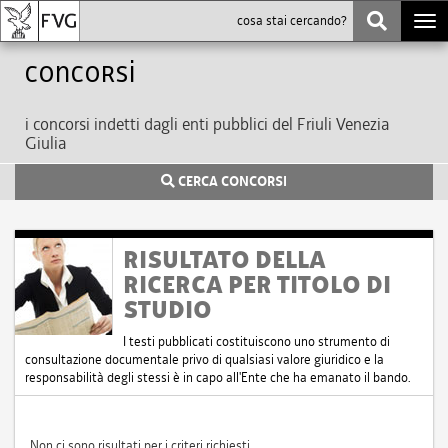
Togg
navi
Concorsi
i concorsi indetti dagli enti pubblici del Friuli Venezia
Giulia
CERCA CONCORSI
RISULTATO DELLA
RICERCA PER TITOLO DI
STUDIO
I testi pubblicati costituiscono uno strumento di
consultazione documentale privo di qualsiasi valore giuridico e la
responsabilità degli stessi è in capo all'Ente che ha emanato il bando.
Non ci sono risultati per i criteri richiesti.