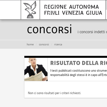
Concorsi
i concorsi indetti 
home
concorsi
ricerca
RISULTATO DELLA RI
I testi pubblicati costituiscono uno strume
responsabilità degli stessi è in capo all'E
Non ci sono risultati per i criteri richiesti.