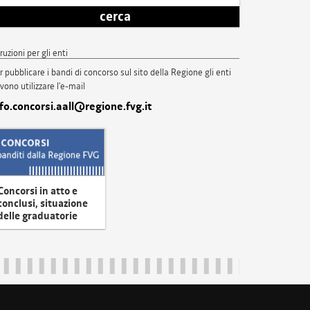
cerca
truzioni per gli enti
r pubblicare i bandi di concorso sul sito della Regione gli enti
vono utilizzare l'e-mail
nfo.concorsi.aall@regione.fvg.it
Concorsi in atto e
conclusi, situazione
delle graduatorie
uliveneziagiulia@certregione.fvg.it