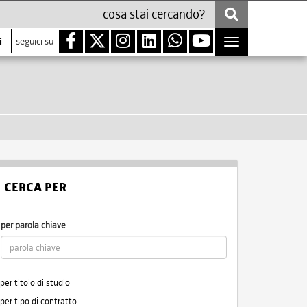
i
seguici su
Toggle
navigation
CERCA PER
per parola chiave
per titolo di studio
per tipo di contratto