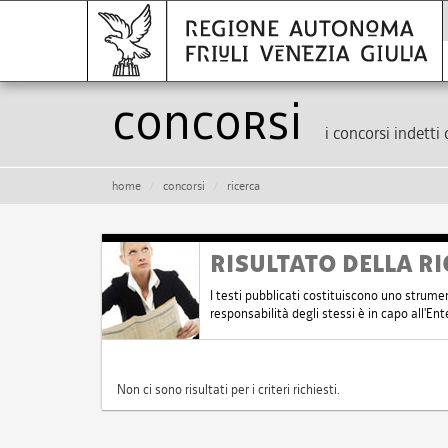
Concorsi
i concorsi indetti 
home
concorsi
ricerca
RISULTATO DELLA RI
I testi pubblicati costituiscono uno strume
responsabilità degli stessi è in capo all'E
Non ci sono risultati per i criteri richiesti.