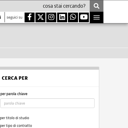
i
seguici su
Toggle
navigation
CERCA PER
per parola chiave
per titolo di studio
per tipo di contratto