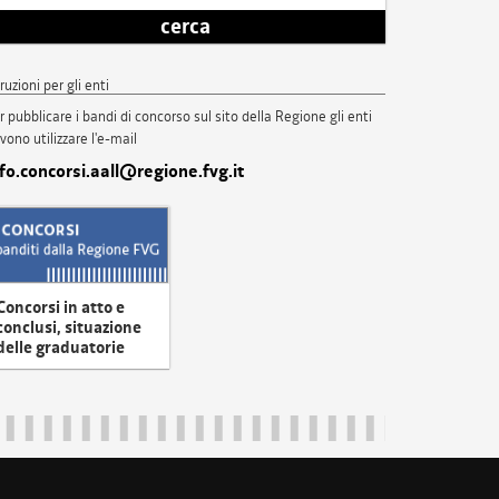
cerca
truzioni per gli enti
r pubblicare i bandi di concorso sul sito della Regione gli enti
vono utilizzare l'e-mail
nfo.concorsi.aall@regione.fvg.it
Concorsi in atto e
conclusi, situazione
delle graduatorie
uliveneziagiulia@certregione.fvg.it