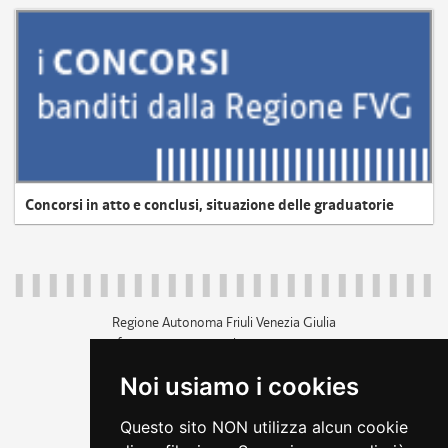
Concorsi in atto e conclusi, situazione delle graduatorie
Regione Autonoma Friuli Venezia Giulia
c.f. 80014930327; p.iva 00526040324
piazza Unità d'Italia 1 Trieste
Noi usiamo i cookies
+39 040 3771111
regione.friuliveneziagiulia@certregione.fvg.it
Questo sito NON utilizza alcun cookie
amministrazione trasparente