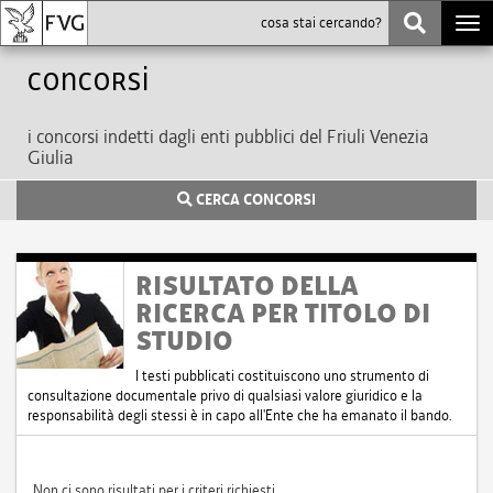
Togg
navi
Concorsi
i concorsi indetti dagli enti pubblici del Friuli Venezia
Giulia
CERCA CONCORSI
RISULTATO DELLA
RICERCA PER TITOLO DI
STUDIO
I testi pubblicati costituiscono uno strumento di
consultazione documentale privo di qualsiasi valore giuridico e la
responsabilità degli stessi è in capo all'Ente che ha emanato il bando.
Non ci sono risultati per i criteri richiesti.