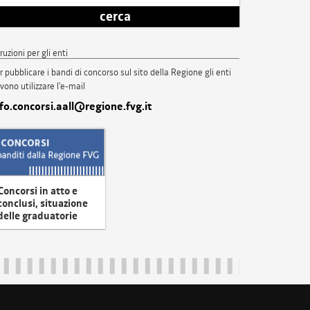
cerca
truzioni per gli enti
r pubblicare i bandi di concorso sul sito della Regione gli enti
vono utilizzare l'e-mail
nfo.concorsi.aall@regione.fvg.it
Concorsi in atto e
conclusi, situazione
delle graduatorie
uliveneziagiulia@certregione.fvg.it