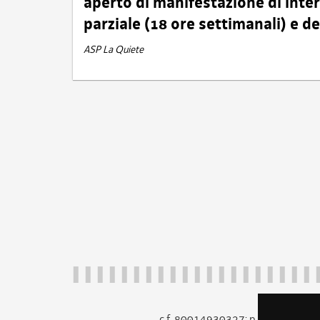
aperto di manifestazione di int
parziale (18 ore settimanali) e 
ASP La Quiete
c.f. 80014930327; p.iva 005260