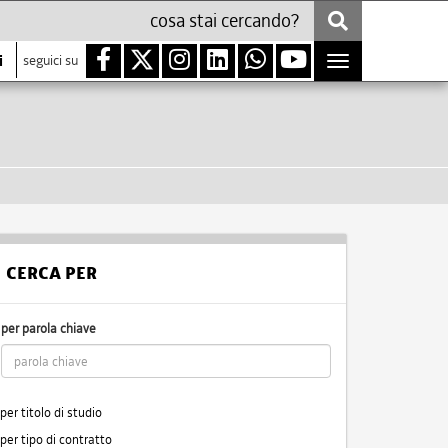
i
seguici su
Toggle
navigation
CERCA PER
per parola chiave
per titolo di studio
per tipo di contratto