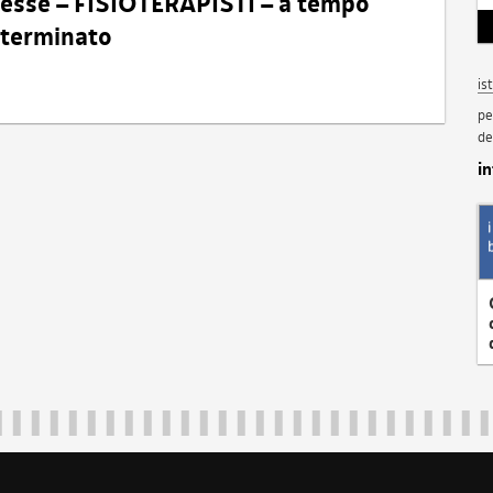
eresse – FISIOTERAPISTI – a tempo
determinato
is
pe
de
i
Regione Autonoma Friuli Venezia Giulia
40324
|
piazza Unità d'Italia 1 Trieste
|
+39 040 3771111
|
regione.fri