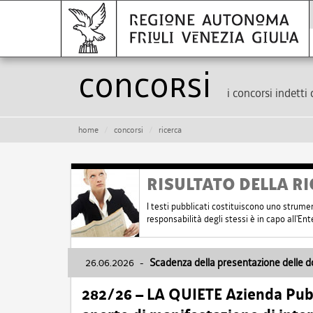
Concorsi
i concorsi indetti 
home
concorsi
ricerca
RISULTATO DELLA RI
I testi pubblicati costituiscono uno strume
responsabilità degli stessi è in capo all'E
26.06.2026
-
Scadenza della presentazione delle 
282/26 – LA QUIETE Azienda Pubbl