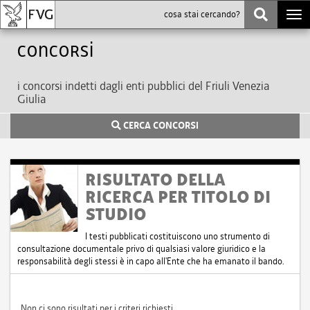
Togg
navi
Concorsi
i concorsi indetti dagli enti pubblici del Friuli Venezia
Giulia
CERCA CONCORSI
RISULTATO DELLA
RICERCA PER TITOLO DI
STUDIO
I testi pubblicati costituiscono uno strumento di
consultazione documentale privo di qualsiasi valore giuridico e la
responsabilità degli stessi è in capo all'Ente che ha emanato il bando.
Non ci sono risultati per i criteri richiesti.