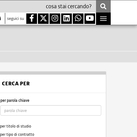
i
seguici su
Toggle
navigation
CERCA PER
per parola chiave
per titolo di studio
per tipo di contratto