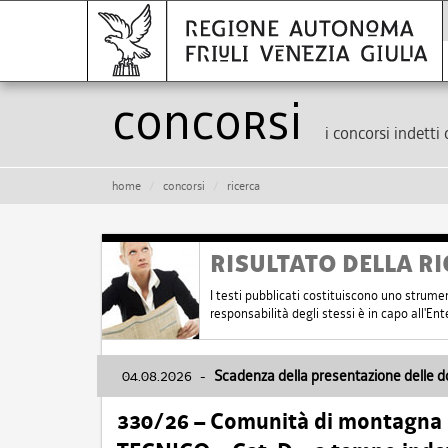
Concorsi
i concorsi indetti 
home
concorsi
ricerca
RISULTATO DELLA RI
I testi pubblicati costituiscono uno strume
responsabilità degli stessi è in capo all'E
04.08.2026
-
Scadenza della presentazione delle 
330/26 – Comunità di montagna