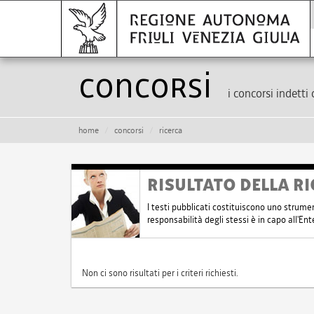
Concorsi
i concorsi indetti 
home
concorsi
ricerca
RISULTATO DELLA RI
I testi pubblicati costituiscono uno strume
responsabilità degli stessi è in capo all'E
Non ci sono risultati per i criteri richiesti.