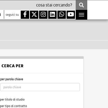
i
seguici su
Toggle
navigation
CERCA PER
per parola chiave
per titolo di studio
per tipo di contratto