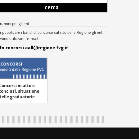
cerca
truzioni per gli enti
r pubblicare i bandi di concorso sul sito della Regione gli enti
vono utilizzare l'e-mail
nfo.concorsi.aall@regione.fvg.it
Concorsi in atto e
conclusi, situazione
delle graduatorie
uliveneziagiulia@certregione.fvg.it