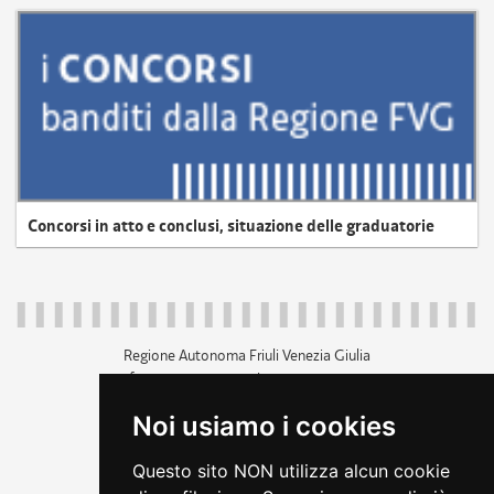
Concorsi in atto e conclusi, situazione delle graduatorie
Regione Autonoma Friuli Venezia Giulia
c.f. 80014930327; p.iva 00526040324
piazza Unità d'Italia 1 Trieste
Noi usiamo i cookies
+39 040 3771111
regione.friuliveneziagiulia@certregione.fvg.it
Questo sito NON utilizza alcun cookie
amministrazione trasparente