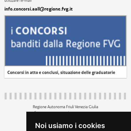
utilizzare l'e-mail
info.concorsi.aall@regione.fvg.it
Concorsi in atto e conclusi, situazione delle graduatorie
Regione Autonoma Friuli Venezia Giulia
c.f. 80014930327; p.iva 00526040324
piazza Unità d'Italia 1 Trieste
Noi usiamo i cookies
+39 040 3771111