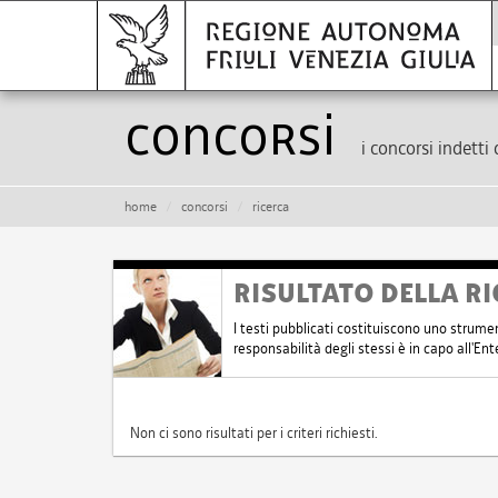
Concorsi
i concorsi indetti 
home
concorsi
ricerca
RISULTATO DELLA RI
I testi pubblicati costituiscono uno strume
responsabilità degli stessi è in capo all'E
Non ci sono risultati per i criteri richiesti.