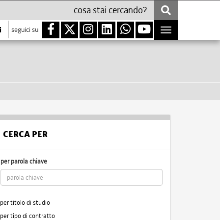
i
seguici su
Toggle
navigation
CERCA PER
per parola chiave
per titolo di studio
per tipo di contratto