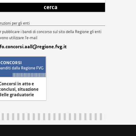
cerca
truzioni per gli enti
r pubblicare i bandi di concorso sul sito della Regione gli enti
vono utilizzare l'e-mail
nfo.concorsi.aall@regione.fvg.it
Concorsi in atto e
conclusi, situazione
delle graduatorie
uliveneziagiulia@certregione.fvg.it