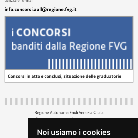
utilizzare l'e-mail
info.concorsi.aall@regione.fvg.it
Concorsi in atto e conclusi, situazione delle graduatorie
Regione Autonoma Friuli Venezia Giulia
c.f. 80014930327; p.iva 00526040324
piazza Unità d'Italia 1 Trieste
Noi usiamo i cookies
+39 040 3771111