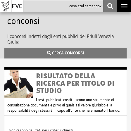
Togg
navi
Concorsi
i concorsi indetti dagli enti pubblici del Friuli Venezia
Giulia
CERCA CONCORSI
RISULTATO DELLA
RICERCA PER TITOLO DI
STUDIO
I testi pubblicati costituiscono uno strumento di
consultazione documentale privo di qualsiasi valore giuridico e la
responsabilità degli stessi è in capo all'Ente che ha emanato il bando.
Non ci sono risultati per i criteri richiesti.