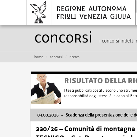
Concorsi
i concorsi indetti 
home
concorsi
ricerca
RISULTATO DELLA RI
I testi pubblicati costituiscono uno strume
responsabilità degli stessi è in capo all'E
04.08.2026
-
Scadenza della presentazione delle 
330/26 – Comunità di montagna