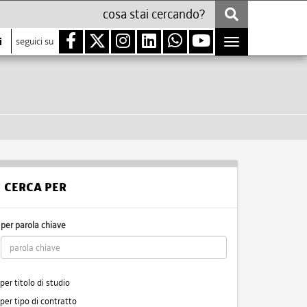
i
seguici su
Toggle
navigation
CERCA PER
per parola chiave
per titolo di studio
per tipo di contratto