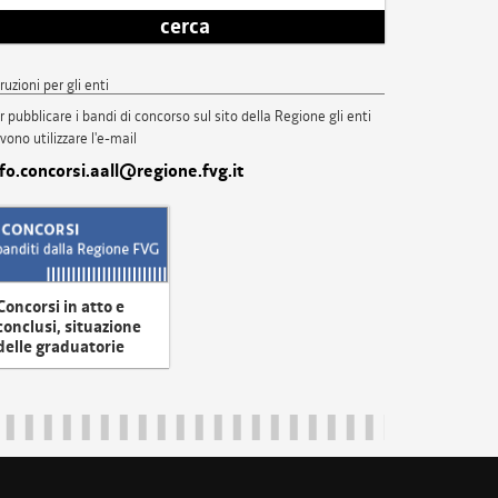
cerca
truzioni per gli enti
r pubblicare i bandi di concorso sul sito della Regione gli enti
vono utilizzare l'e-mail
nfo.concorsi.aall@regione.fvg.it
Concorsi in atto e
conclusi, situazione
delle graduatorie
uliveneziagiulia@certregione.fvg.it