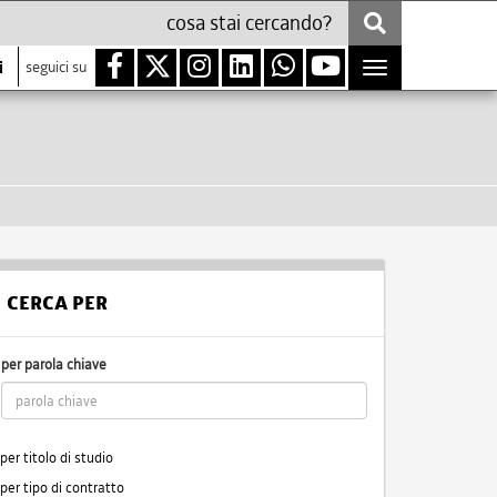
i
seguici su
Toggle
navigation
CERCA PER
per parola chiave
per titolo di studio
per tipo di contratto