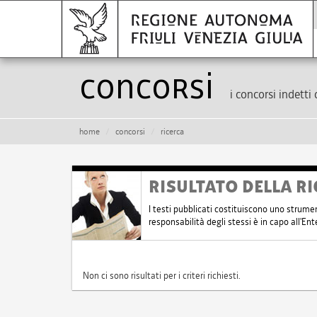
Concorsi
i concorsi indetti 
home
concorsi
ricerca
RISULTATO DELLA RI
I testi pubblicati costituiscono uno strume
responsabilità degli stessi è in capo all'E
Non ci sono risultati per i criteri richiesti.