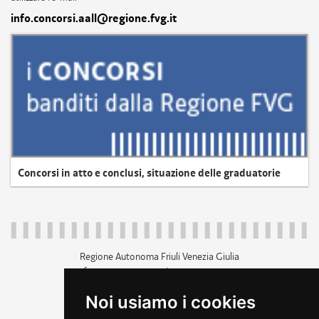
info.concorsi.aall@regione.fvg.it
Concorsi in atto e conclusi, situazione delle graduatorie
Regione Autonoma Friuli Venezia Giulia
c.f. 80014930327; p.iva 00526040324
piazza Unità d'Italia 1 Trieste
Noi usiamo i cookies
+39 040 3771111
regione.friuliveneziagiulia@certregione.fvg.it