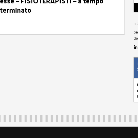
eresse – FISIOTERAPISTI – a tempo
determinato
is
pe
de
i
Regione Autonoma Friuli Venezia Giulia
40324
|
piazza Unità d'Italia 1 Trieste
|
+39 040 3771111
|
regione.fri