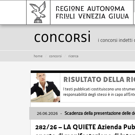
Concorsi
i concorsi indetti 
home
concorsi
ricerca
RISULTATO DELLA RI
I testi pubblicati costituiscono uno strume
responsabilità degli stessi è in capo all'E
26.06.2026
-
Scadenza della presentazione delle 
282/26 – LA QUIETE Azienda Pubbl