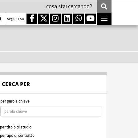
i
seguici su
Toggle
navigation
CERCA PER
per parola chiave
per titolo di studio
per tipo di contratto