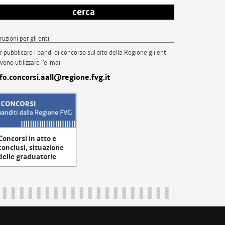
cerca
truzioni per gli enti
r pubblicare i bandi di concorso sul sito della Regione gli enti
vono utilizzare l'e-mail
nfo.concorsi.aall@regione.fvg.it
Concorsi in atto e
conclusi, situazione
delle graduatorie
uliveneziagiulia@certregione.fvg.it