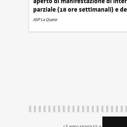
aperto di manifestazione di int
parziale (18 ore settimanali) e 
ASP La Quiete
c.f. 80014930327; p.iva 005260