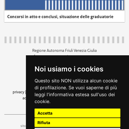
Concorsi in atto e conclusi, situazione delle graduatorie
Regione Autonoma Friuli Venezia Giulia
c.f. 80014930327; p.iva 00526040324
piazza Unità d'Italia 1 Trieste
Noi usiamo i cookies
+39 040 3771111
regione.friuliveneziagiulia@certregione.fvg.it
Questo sito NON utilizza alcun cookie
amministrazione trasparente
di profilazione. Se vuoi saperne di più
privacy
|
cookie
|
note legali
|
accessibilità
|
rss
|
dichiarazione di
leggi l'informativa estesa sull'uso dei
accessibilità
|
feedback
|
cambio preferenze cookie
cookie.
seguici su
Accetta
Rifiuta
ufficio stampa e comunicazione
sito a cura dell'