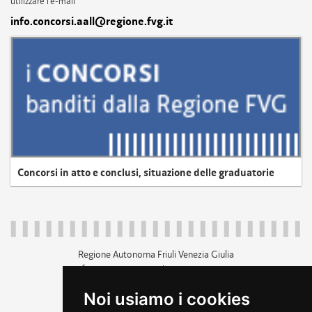
utilizzare l'e-mail
info.concorsi.aall@regione.fvg.it
Concorsi in atto e conclusi, situazione delle graduatorie
Regione Autonoma Friuli Venezia Giulia
c.f. 80014930327; p.iva 00526040324
piazza Unità d'Italia 1 Trieste
Noi usiamo i cookies
+39 040 3771111